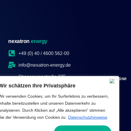
nexatron
energy
+49 (0) 40 / 4600 562-00
info@nexatron-energy.de
Stresemannstraße 375
22761 Hamburg
Wir schätzen Ihre Privatsphäre
Mo – Fr. 08-17 Uhr
Wir verwenden Cookies, um Ihr Surferlebnis zu verbessern,
Inhalte bereitzustellen und unseren Datenverkehr zu
analysieren. Durch Klicken auf „Alle akzeptieren“ stimmen
Sie der Verwendung von Cookies zu.
Datenschutzhinweise